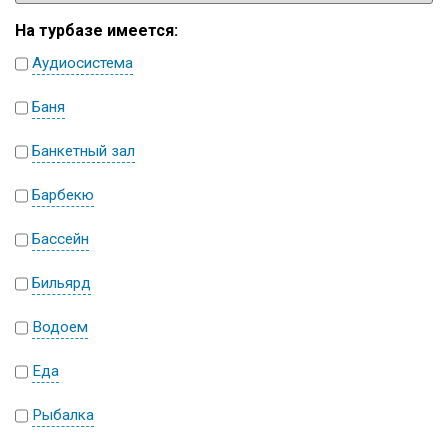
На турбазе имеется:
Аудиосистема
Баня
Банкетный зал
Барбекю
Бассейн
Бильярд
Водоем
Еда
Рыбалка