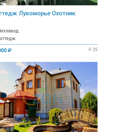
ттедж Лукоморье Охотник
ехзавод.
оттедж
25
000 ₽