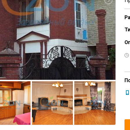
Пр
Р
Ти
О
П