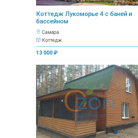
Коттедж Лукоморье 4 с баней и
бассейном
Самара.
Коттедж
13 000 ₽