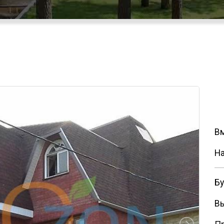
В
На
Бу
В