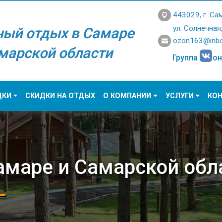
443029, г. Са
ул. Солнечная
ный отдых в Самаре
ozon163@inbo
марской области
Группа
он
ДКИ
СКИДКИ НА ОТДЫХ
О КОМПАНИИ
УСЛУГИ
КО
амаре и Самарской обл