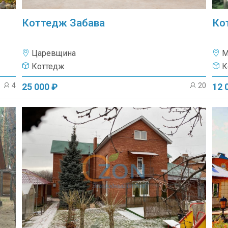
Коттедж Забава
Ко
Царевщина
М
Коттедж
К
4
20
25 000 ₽
12 