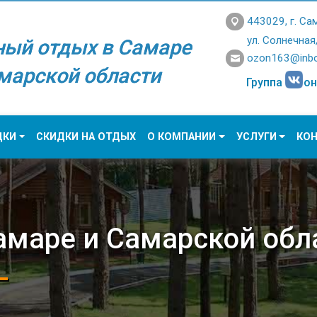
443029, г. Са
ул. Солнечная
ный отдых в Самаре
ozon163@inbo
марской области
Группа
он
ДКИ
СКИДКИ НА ОТДЫХ
О КОМПАНИИ
УСЛУГИ
КО
амаре и Самарской обл