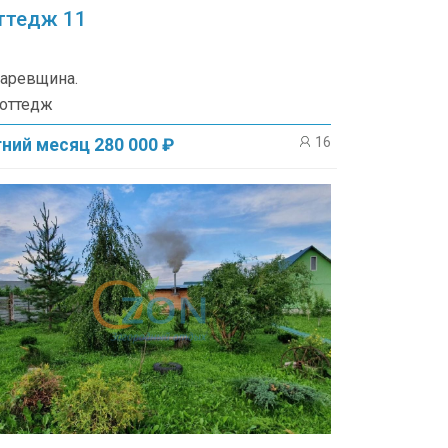
ттедж 11
аревщина.
оттедж
16
ний месяц 280 000 ₽