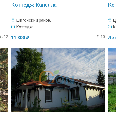
Коттедж Капелла
Ко
Шигонский район.
Ц
Коттедж
К
12
10
11 300 ₽
Лет