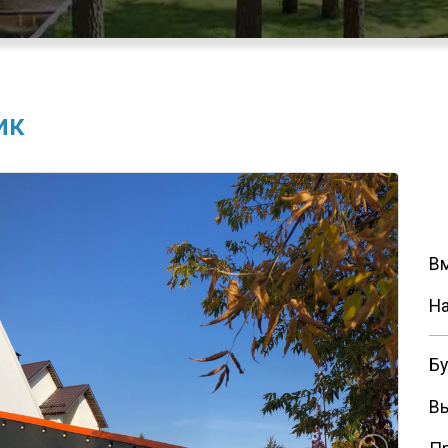
ик
В
На
Бу
В