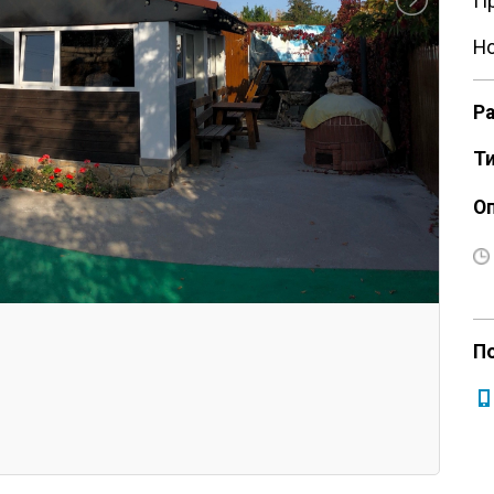
Пр
Но
Р
Ти
О
П