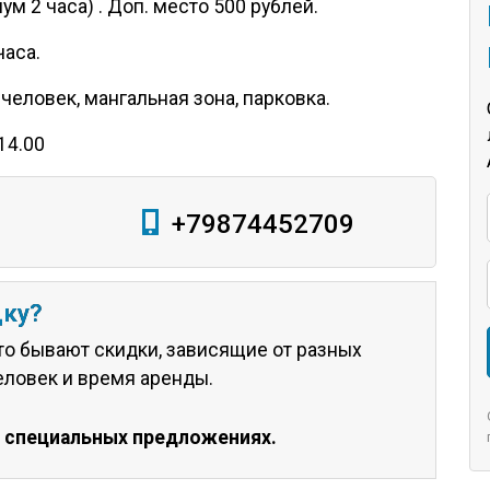
м 2 часа) . Доп. место 500 рублей.
часа.
еловек, мангальная зона, парковка.
14.00
+79874452709
дку?
о бывают скидки, зависящие от разных
еловек и время аренды.
о специальных предложениях.